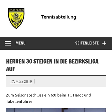
Zum
Inhalt
springen
PSV
Informationen der Tennisabteilung des PSV Velbert
Tennisabteilung
MENÜ
SEITENLEISTE
Velbert
HERREN 30 STEIGEN IN DIE BEZIRKSLIGA
AUF
17. März 2019
Zum Saisonabschluss ein 6:0 beim TC Hardt und
Tabellenführer