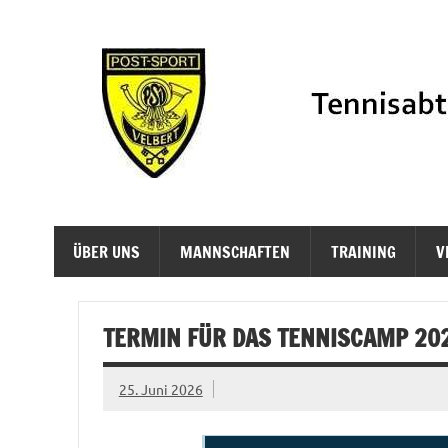
Zum
Inhalt
springen
Informationen der Tennisabteilung des PSV Velb
ÜBER UNS
MANNSCHAFTEN
TRAINING
V
TERMIN FÜR DAS TENNISCAMP 202
25. Juni 2026