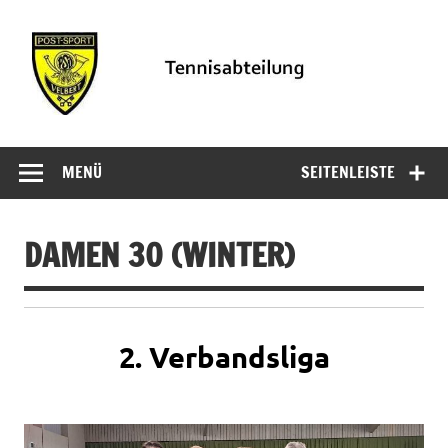
Zum
Inhalt
springen
PSV
Informationen der Tennisabteilung des PSV Velbert
Tennisabteilung
MENÜ
SEITENLEISTE
Velbert
DAMEN 30 (WINTER)
2. Verbandsliga