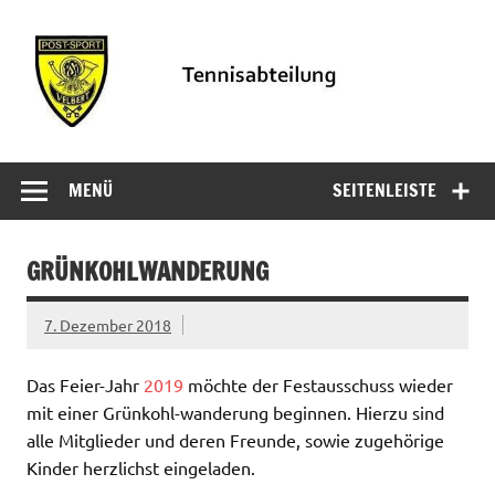
Zum
Inhalt
springen
PSV
Informationen der Tennisabteilung des PSV Velbert
Tennisabteilung
MENÜ
SEITENLEISTE
Velbert
GRÜNKOHLWANDERUNG
7. Dezember 2018
Das Feier-Jahr
2019
möchte der Festausschuss wieder
mit einer Grünkohl-wanderung beginnen. Hierzu sind
alle Mitglieder und deren Freunde, sowie zugehörige
Kinder herzlichst eingeladen.