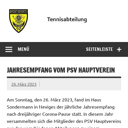
Zum
Inhalt
springen
PSV
Informationen der Tennisabteilung des PSV Velbert
Tennisabteilung
MENÜ
SEITENLEISTE
Velbert
JAHRESEMPFANG VOM PSV HAUPTVEREIN
26. März 2023
Am Sonntag, den 26. März 2023, fand im Haus
Sondermann in Neviges der jährliche Jahresempfang
nach dreijähriger Corona-Pause statt. In diesem Jahr
versammelten sich die Mitglieder des PSV Hauptvereins