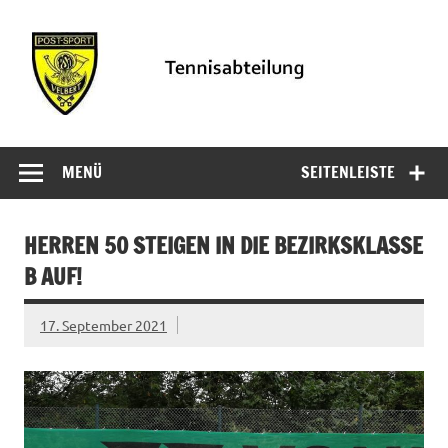
Zum
Inhalt
springen
PSV
Informationen der Tennisabteilung des PSV Velbert
Tennisabteilung
MENÜ
SEITENLEISTE
Velbert
HERREN 50 STEIGEN IN DIE BEZIRKSKLASSE
B AUF!
17. September 2021