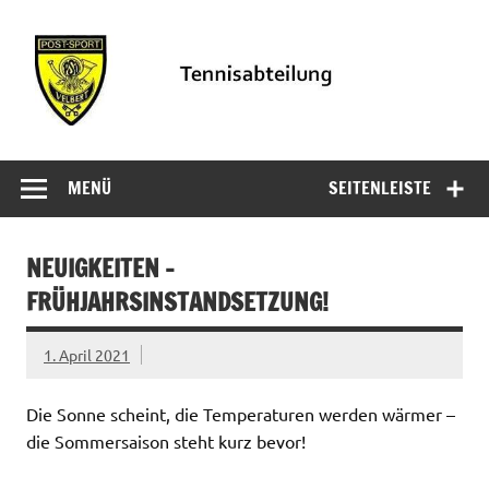
Zum
Inhalt
springen
PSV
Informationen der Tennisabteilung des PSV Velbert
Tennisabteilung
MENÜ
SEITENLEISTE
Velbert
NEUIGKEITEN –
FRÜHJAHRSINSTANDSETZUNG!
1. April 2021
Die Sonne scheint, die Temperaturen werden wärmer –
die Sommersaison steht kurz bevor!