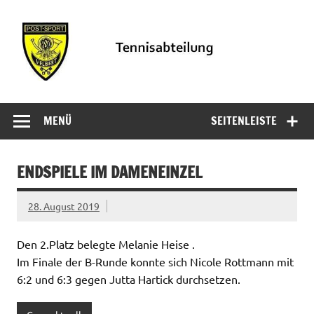
Zum
Inhalt
springen
PSV
Informationen der Tennisabteilung des PSV Velbert
Tennisabteilung
MENÜ
SEITENLEISTE
Velbert
ENDSPIELE IM DAMENEINZEL
28. August 2019
Den 2.Platz belegte Melanie Heise .
Im Finale der B-Runde konnte sich Nicole Rottmann mit
6:2 und 6:3 gegen Jutta Hartick durchsetzen.